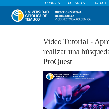
CONECTA
UCT AL DÍA
TEC-UCT
Barra de navegación
Video Tutorial - Apr
realizar una búsqued
ProQuest