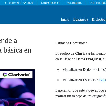
CENTRO DE AYUDA
DIRECTORIO
WEBMAIL
PORTAL DE
Inicio
Búsqueda
Bibliotec
ende a
Estimada Comunidad:
a básica en
El equipo de
Clarivate
ha ideado 
en la Base de Datos
ProQuest
, e
Visualizar en Redes sociales/
Visualizar en Escritorio:
Búsq
Esperamos que este video ayude a 
realizar un trabajo de investigació