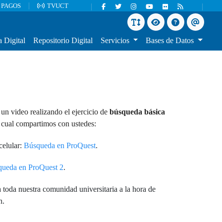
 PAGOS
TVUCT
Botón cambiar tamaño
Botón aumento
Botón
Botón
fuente
de contraste
preguntas
formula
a Digital
Repositorio Digital
Servicios
Bases de Datos
frecuentes
de
contact
un video realizando el ejercicio de
búsqueda básica
l cual compartimos con ustedes:
celular:
Búsqueda en ProQuest
.
ueda en ProQuest 2
.
toda nuestra comunidad universitaria a la hora de
n.